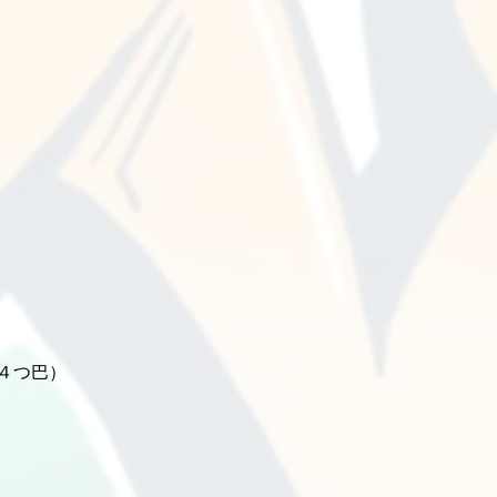
戦４つ巴）