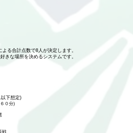
による合計点数で8人が決定します。
ら好きな場所を決めるシステムです。
ム以下想定)
(６０分)
選
長戦