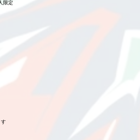
40人限定
ます