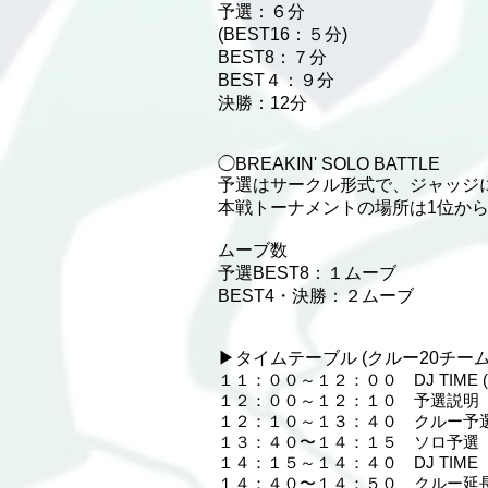
予選：６分
(BEST16：５分)
BEST8：７分
BEST４：９分
決勝：12分
◯BREAKIN' SOLO BATTLE
予選はサークル形式で、ジャッジ
本戦トーナメントの場所は1位か
ムーブ数
予選BEST8：１ムーブ
BEST4・決勝：２ムーブ
▶︎タイムテーブル (クルー20チー
１１：００～１２：００ DJ TIME 
１２：００～１２：１０ 予選説明
１２：１０～１３：４０ クルー予
１３：４０〜１４：１５ ソロ予選
１４：１５～１４：４０ DJ TIME
１４：４０〜１４：５０ クルー延