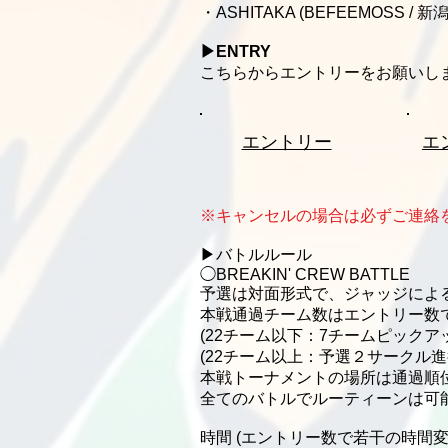
・ASHITAKA (BEFEEMOSS / 新潟
▶︎ENTRY
​こちらからエントリーをお願いしま
エントリー
​
※キャンセルの場合は必ずご連絡
▶︎バトルルール
◯BREAKIN' CREW BATTLE
予選は対面形式で、ジャッジによ
本戦通過チーム数はエントリー数
(22チーム以下：7チームピック
(22チーム以上：予選２サークル
本戦トーナメントの場所は通過順位で
全てのバトルでルーティーンは可
時間 (エントリー数で若干の時間