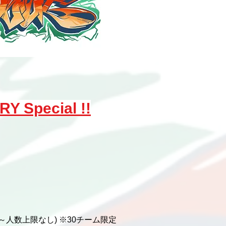
Y Special !!
 (3人～人数上限なし) ※30チーム限定