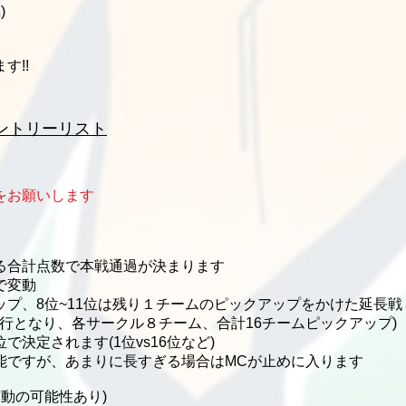
)
す!!
エントリーリスト
をお願いします
る合計点数で本戦通過が決まります
で変動
アップ、8位~11位は残り１チームのピックアップをかけた延長
進行となり、各サークル８チーム、合計16チームピックアップ)
決定されます(1位vs16位など)
能ですが、あまりに長すぎる場合はMCが止めに入ります
変動の可能性あり)